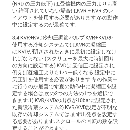
(NRD の圧力低下) は,受信機内の圧力よりも高
い.許可されていない場合は,KVR + KVR のレ
イアウトを使用する必要があります.冬の動作
中に設定するのが最善です.
8.4 KVR+KVD冷却圧調節バルブ KVR+KVDを
使用する冷却システムでは,KVRの凝縮圧
は,KVDが閉ざされたときに最初に設定しなけ
ればならない (スクリューを最大に時計回り
の方向に設定する).KVDは,受信圧に設定され,
例えば凝縮圧よりも1バー低くなる.設定中に
気圧計を使用する必要があります.冬の作業中
に行うのが最善です夏の動作中に凝縮圧を設
定する場合は,次の2つの方法の1つを選択で
きます.1) KVR/KVDの出点が10barに設定され
た新設冷蔵システム2) KVR/KVD設定が不明な
既存の冷却システムでは,まず出発点を設定す
る必要があります.スクロールの回転の数を設
定することができます..