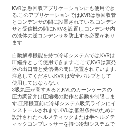
場
KVRは,熱回収アプリケーションにも使用でき
る.このアプリケーションでは,KVRは熱回収管
合
とコンデンサの間に設置されている.コンデン
サと受信機の間にNRVを設置し,コンデンサ内
の液体の逆コンデンサを防止する必要があり
引
ます..
用
自動解凍機能を持つ冷却システムでは,KVRは
を
圧縮弁として使用できます.ここで,KVRは蒸発
器の出口管と受信機の間に設置されています.
要
注意してください.KVR は安全バルブとして
使用してはならない..
求
3吸気圧が高すぎると,KVLのカーンケースの
し
圧力調節弁は圧縮機の動作と起動を制限しま
す.圧縮機直前に冷却システム吸気ラインにイ
な
ンストールされます.KVLは,低温条件のために
設計されたヘルメティックまたは半ヘルメテ
さ
ィックコンプレッサーを持つ冷却システムで