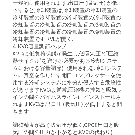
い
一般的に使用されます.出口圧 (吸気圧) が低
下すると,冷却装置は,冷却装置の冷却装置の
冷却装置の冷却装置の冷却装置の冷却装置の
地
冷却装置の冷却装置の冷却装置の冷却装置の
冷却装置の冷却装置の冷却装置の冷却装置の
図
冷却装置です.KVLが開く.
4. KVC容量調節バルブ
KVCは,低負荷状態が発生し,低吸気圧と"圧縮
プ
器サイクル"を避ける必要がある冷却システ
ラ
ムにおける容量調節に使用される.冷却システ
ムに真空を作り出す開口コンプレッサーを使
イ
用する冷却システムに水分が侵入する危険性
がありますKVCは,通常,圧縮機の排気と吸気ラ
バ
インの間のバイパスラインにインストールさ
シ
れますKVCは,出口圧 (吸気圧) が低下すると開
きます.
ー
調整精度が高く吸気圧が低く,CPCE出口と吸
ポ
気圧の間の圧力が下がると,KVCの代わりに