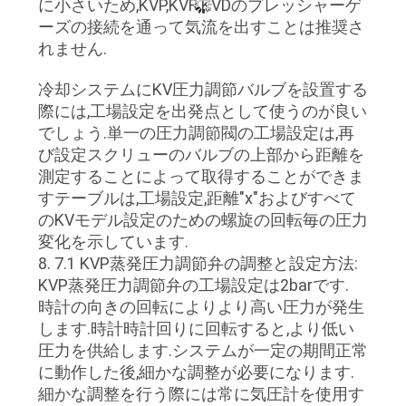
に小さいため,KVP,KVR,KVDのプレッシャーゲ
ーズの接続を通って気流を出すことは推奨さ
れません.
冷却システムにKV圧力調節バルブを設置する
際には,工場設定を出発点として使うのが良い
でしょう.単一の圧力調節閥の工場設定は,再
び設定スクリューのバルブの上部から距離を
測定することによって取得することができま
すテーブルは,工場設定,距離"x"およびすべて
のKVモデル設定のための螺旋の回転毎の圧力
変化を示しています.
8. 7.1 KVP蒸発圧力調節弁の調整と設定方法:
KVP蒸発圧力調節弁の工場設定は2barです.
時計の向きの回転によりより高い圧力が発生
します.時計時計回りに回転すると,より低い
圧力を供給します.システムが一定の期間正常
に動作した後,細かな調整が必要になります.
細かな調整を行う際には常に気圧計を使用す