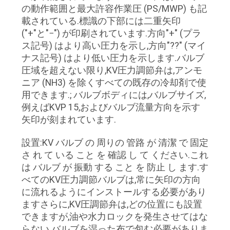
の動作範囲と最大許容作業圧 (PS/MWP) も記
載されている.標識の下部には二重矢印
("+"と"−") が印刷されています.方向"+" (プラ
ス記号) はより高い圧力を示し,方向"??" (マイ
ナス記号) はより低い圧力を示します.バルブ
圧域を超えない限り,KV圧力調節弁は,アンモ
ニア (NH3) を除くすべての既存の冷却剤で使
用できます.; バルブボディには,バルブサイズ,
例えばKVP 15,およびバルブ流量方向を示す
矢印が刻まれています.
設置:KV バルブ の 周りの 管路 が 清潔 で 固定
さ れ て いる こと を 確認 し て ください.これ
は バルブ が 振動 する こと を 防止 し ます.す
べてのKV圧力調節バルブは,常に矢印の方向
に流れるようにインストールする必要があり
ますさらに,KV圧調節弁は,どの位置にも設置
できますが,油や水力ロックを発生させてはな
らない.バルブを湿った布で包む必要がありま