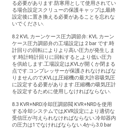
る必要があります.防寒用として使用されてい
る場合設定スクリューの保護キャップは,最終
設定後に置き換える必要があることを忘れな
いでください.
8.2 KVL カーンケース圧力調節弁: KVL カーン
ケース圧力調節弁の工場設定は 2 bar です.時
計回りの回転によりより高い圧力が発生しま
す.時計時計回りに回転すると,より低い圧力
を供給します.工場設定は,KVLが開くか閉まる
点です.コンプレッサーが保護されなければな
りませんので,KVLは,圧縮機の最大許容吸気圧
に設定する必要があります.圧縮機の吸気圧計
を設定するために使用しなければならない.
8.3 KVR+NRD冷却圧調節閥 KVR+NRDを使用
する冷却システムでは,KVR設定により適切な
受信圧が与えられなければならない.冷却器内
の圧力は1でなければならない.4から3.0 bar