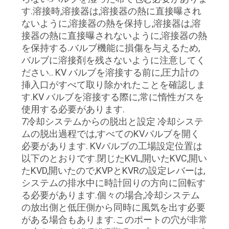
す.溶接時,溶接器は,溶接器の熱に直接曝され
ないように,溶接器の熱を保持し,溶接器は,溶
接器の熱に直接曝されないように,溶接器の熱
を保持する.バルブ機能に損傷を与えるため,
バルブに溶接剤を残さないように注意してく
ださい.. KV バルブを溶接する前に,圧力計の
挿入口がすべて取り除かれたことを確認しま
す.KV バルブを溶接する際に,常に惰性ガスを
使用する必要があります.
7冷却システムからの脱出と設定 冷却システ
ムの脱出過程では,すべてのKVバルブを開く
必要があります. KVバルブの工場設定位置は
以下のとおりです.閉じたKVL,開いたKVC,開い
たKVD,開いたので,KVPとKVRの設定レバーは,
システムの排水中に時計回りの方向に回転す
る必要があります.個々の場合,冷却システム
の放出側と低圧側から同時に風気を出す必要
がある場合もあります.このポートの穴が非常