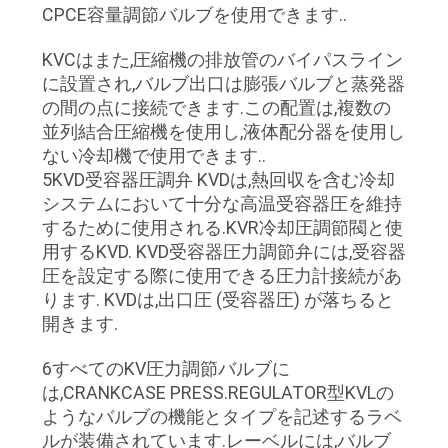
CPCE容量調節バルブを使用できます..
リ
シ
KVCはまた,圧縮機の排放管のバイパスライン
に設置され,バルブ出口は膨張バルブと蒸発器
ー
の間の点に接続できます.この配置は,複数の
並列結合圧縮機を使用し,液体配分器を使用し
ない冷却機で使用できます..
5KVD受容器圧調弁 KVDは,熱回収を含む冷却
システムにおいて十分な高温受容器圧を維持
するために使用される.KVR冷却圧調節閥と使
用するKVD. KVD受容器圧力調節弁には,受容器
圧を設定する際に使用できる圧力計接続があ
ります. KVDは,出口圧 (受容器圧) が落ちると
開きます.
6すべてのKV圧力調節バルブに
は,CRANKCASE PRESS.REGULATOR型KVLの
ようなバルブの機能とタイプを記述するラベ
ルが装備されています.レーベルには,バルブ