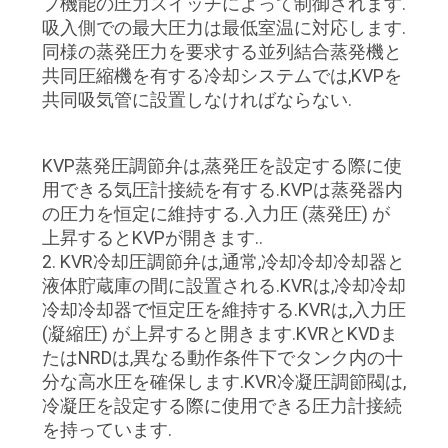
場
プ機能の圧力スイッチによって制御されます.
吸入側での最大圧力は最低室温に対応します.
旅
同様の蒸発圧力を要求する並列結合蒸発機と
共同圧縮機を有する冷却システムでは,KVPを
行
共同吸気管に設置しなければならない.
品
KVP蒸発圧調節弁は,蒸発圧を設定する際に使
用できる気圧計接続を有する.KVPは蒸発器内
質
の圧力を恒定に維持する.入力圧 (蒸発圧) が
管
上昇するとKVPが開きます..
2. KVR冷却圧調節弁は,通常,冷却冷却冷却器と
理
液体貯蔵庫の間に設置される.KVRは,冷却冷却
冷却冷却器で恒定圧を維持する.KVRは,入力圧
(凝縮圧) が上昇すると開きます.KVRとKVDま
私
たはNRDは,異なる動作条件下でタンク内の十
達
分な高水圧を確保します.KVR冷凝圧調節閥は,
冷凝圧を設定する際に使用できる圧力計接続
に
を持っています.