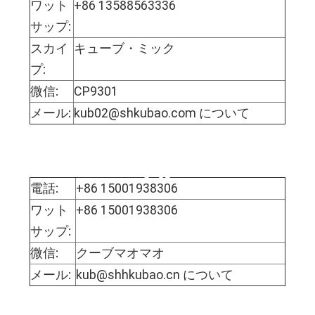
ワット
+86 13588563336
サップ:
スカイ
キューブ・ミック
プ:
微信:
CP9301
メール:
kub02@shkubao.com について
モフィー・マオさ
ん
電話:
+86 15001938306
ワット
+86 15001938306
サップ:
微信:
クーブマオマオ
メール:
kub@shhkubao.cn について