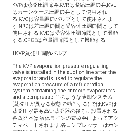
KVPは蒸発圧調節弁,KVRは凝縮圧調節弁,KVL
ョ
はカーンケース圧調節弁として使用され
る.KVCは容量調節バルブとして使用されま
ー
す.NRDは差圧調節閥と受容体圧調節閥として
使用される.KVDは受容体圧調節閥として機能
する.CPCEは容量調節閥として機能する.
私
達
1KVP蒸発圧調節バルブ
に
The KVP evaporation pressure regulating
valve is installed in the suction line after the
つ
evaporator and is used to regulate the
evaporation pressure of a refrigeration
い
system containing one or more evaporators
and a compressorこのような冷却システム
て
(蒸発圧が異なる状態で動作する) では,KVPは
蒸発圧が最も高い蒸発器の後ろに設置される.
各蒸発器は,液体ラインの電磁弁によってアク
工
ティベートされます.各コンプレッサーはポン