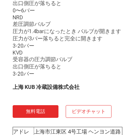
出口側圧が落ちると
0〜6バー
NRD
差圧調節バルブ
圧力が1.4barになったとき バルブが開きます
圧力が3バー落ちると完全に開きます
3-20バー
KVD
受容器の圧力調節バルブ
出口側圧が落ちると
3-20バー
上海 KUB 冷蔵設備株式会社
無料電話
ビデオチャット
アドレ
上海市江東区 4号工場 ヘンヨン道路