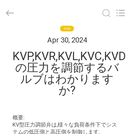
©
2018
-
2026
Shanghai KUB
Refrigeration
Equipment
Co.,
NEWS
家
Ltd..
All
Apr 30, 2024
Rights
Reserved.
プ
KVP,KVR,KVL,KVC,KVD
ロ
の圧力を調節するバ
ダ
ルブはわかります
か?
ク
ト
概要:
VR
KV型圧力調節弁は,様々な負荷条件下でシス
シ
テムの低圧側と高圧側を制御します.