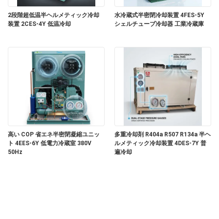
連
2段階超低温半ヘルメティック冷却
水冷蔵式半密閉冷却装置 4FES-5Y
絡
装置 2CES-4Y 低温冷却
シェルチューブ冷却器 工業冷蔵庫
し
な
さ
い
高い COP 省エネ半密閉凝縮ユニッ
多重冷却剤 R404a R507 R134a 半ヘ
ニ
ト 4EES-6Y 低電力冷蔵室 380V
ルメティック冷却装置 4DES-7Y 普
50Hz
遍冷却
ュ
ー
ス