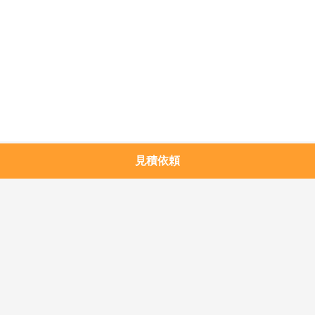
場
合
引
用
を
見積依頼
人気カテゴリ
すべて
要
求
冷凍凝縮ユニット
小さい凝縮の単位
し
空気によって冷却さ
半密閉凝縮の単位
な
れる凝縮の単位
さ
水によって冷却され
涼しい部屋の蒸化器
る凝縮の単位