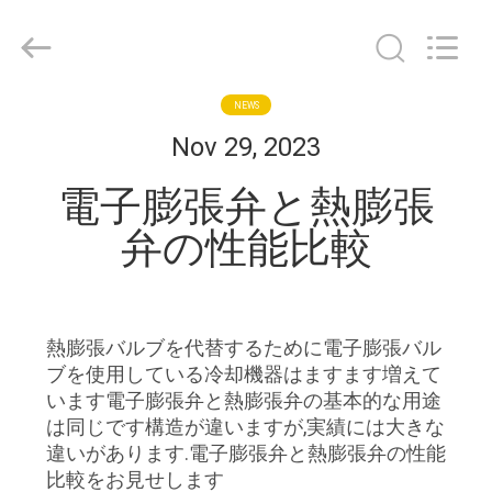
©
2018
-
2026
Shanghai KUB
Refrigeration
Equipment
Co.,
NEWS
家
Ltd..
All
Nov 29, 2023
Rights
Reserved.
プ
電子膨張弁と熱膨張
ロ
弁の性能比較
ダ
ク
熱膨張バルブを代替するために電子膨張バル
ト
ブを使用している冷却機器はますます増えて
います電子膨張弁と熱膨張弁の基本的な用途
は同じです構造が違いますが,実績には大きな
VR
違いがあります.電子膨張弁と熱膨張弁の性能
シ
比較をお見せします