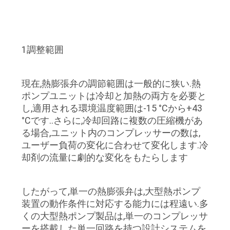
ョ
ー
1調整範囲
私
現在,熱膨張弁の調節範囲は一般的に狭い.熱
達
ポンプユニットは冷却と加熱の両方を必要と
し,適用される環境温度範囲は-15 °Cから+43
に
°Cです..さらに,冷却回路に複数の圧縮機があ
つ
る場合,ユニット内のコンプレッサーの数は,
ユーザー負荷の変化に合わせて変化します.冷
い
却剤の流量に劇的な変化をもたらします
て
したがって,単一の熱膨張弁は,大型熱ポンプ
装置の動作条件に対応する能力には程遠い.多
工
くの大型熱ポンプ製品は,単一のコンプレッサ
ーを搭載した単一回路を持つ設計システムを