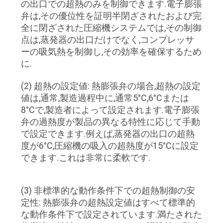
の出口での超熱のみを制御できます.電子膨張
連
弁は,その優位性を証明半閉ざされたおよび完
絡
全に閉ざされた圧縮機システムでは,その制御
点は,蒸発器の出口だけでなく,コンプレッサ
し
ーの吸気熱を制御し,その効率を確保するため
に.
な
さ
(2) 超熱の設定値: 熱膨張弁の場合,超熱の設定
値は,通常,製造過程中に,通常5°C,6°Cまたは
い
8°Cで,製造者によって設定されます.電子膨張
弁の過熱度が製品の異なる特性に応じて手動
で設定できます.例えば,蒸発器の出口の超熱
ニ
度が6°C,圧縮機の吸入の超熱度が15°Cに設定
できます.これは非常に柔軟です.
ュ
ー
(3) 非標準的な動作条件下での超熱制御の安
ス
定性: 熱膨張弁の超熱設定値はすべて標準的
な動作条件下で設定されています.満たされた