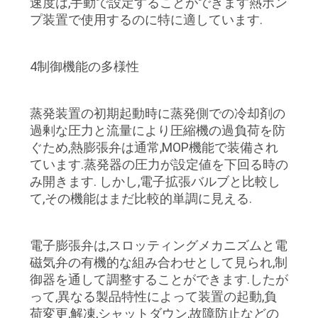
速度は,手動で設定することができます熱ポン
プ装置で使用するのに特に適しています.
4制御機能の多様性
蒸発装置の初期起動時に蒸発側での冷却剤の
過剰な圧力と流量により圧縮機の過負荷を防
ぐため,熱膨張弁は通常,MOP機能で装備され
ています.蒸発器の圧力が設定値を下回る時の
み開きます. しかし,電子拡張バルブと比較し
て,その機能はまだ比較的単調に見える.
電子膨張弁は,スロッティングメカニズムと電
磁気弁の有機的な組み合わせとして見られ,制
御器を通して調整することができます.したが
って,異なる製品特性によって装置の起動,負
荷変更,解凍,シャットダウン,故障防止などの