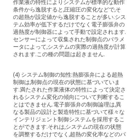
作業液の特性によりシステムが標準的な動作
場
条件から逸脱すると,圧縮圧の変化などで,そ
の超熱が設定値から逸脱することが多い.シス
合
テム効率が低下するだけでなく電子膨張弁の
過熱度が制御器によって手動で設定されます.
センサーによって収集された制御点のパラメ
引
ータによって,システムの実際の過熱度が計算
用
されます.この種の問題は起きません.
を
(4) システム制御の知性:熱膨張弁による超熱
要
制御は,制御点の現在の状態に基づいていま
す.満たされた作業液体の特性によって決定さ
求
れるシステム変化の傾向について判断するこ
し
とはできません.電子膨張弁の制御論理は,異
なる製品の設計と製造特性に基づいて様々な
な
インテリジェント制御システムを採用するこ
とができます.それは,システムの現在の状態
さ
を調整するだけでなく,超熱の変化率などのパ