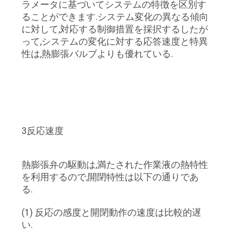
い
ラメータに基づいてシステムの特徴を区別す
ることができます.システム変化の異なる傾向
に対して,対応する制御措置を採択するしたが
地
って,システムの変化に対する応答速度と特異
性は,熱膨張バルブよりも優れている.
図
プ
ラ
3反応速度
イ
バ
熱膨張弁の駆動は,満たされた作業液の熱特性
を利用するので,開閉特性は以下の通りであ
シ
る.
ー
(1) 反応の感度と開閉動作の速度は比較的遅
ポ
い.