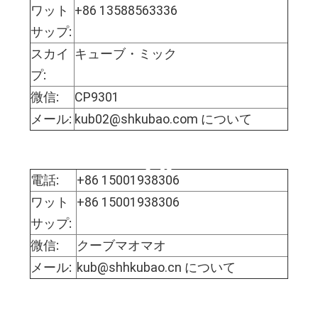
ワット
+86 13588563336
サップ:
スカイ
キューブ・ミック
プ:
微信:
CP9301
メール:
kub02@shkubao.com について
モフィー・マオさ
ん
電話:
+86 15001938306
ワット
+86 15001938306
サップ:
微信:
クーブマオマオ
メール:
kub@shhkubao.cn について
ピーター・フアン
グ