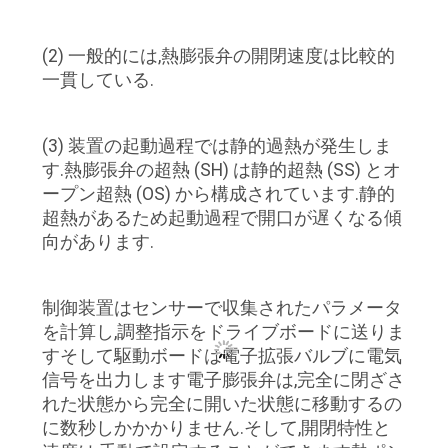
リ
(2) 一般的には,熱膨張弁の開閉速度は比較的
シ
一貫している.
ー
(3) 装置の起動過程では静的過熱が発生しま
す.熱膨張弁の超熱 (SH) は静的超熱 (SS) とオ
ープン超熱 (OS) から構成されています.静的
超熱があるため起動過程で開口が遅くなる傾
向があります.
制御装置はセンサーで収集されたパラメータ
を計算し,調整指示をドライブボードに送りま
すそして駆動ボードは電子拡張バルブに電気
信号を出力します電子膨張弁は,完全に閉ざさ
れた状態から完全に開いた状態に移動するの
に数秒しかかかりません.そして,開閉特性と