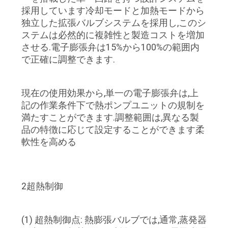
場
採用しています冷却モードと加熱モードから
旅
独立した拡張バルブシステムを採用し,このシ
ステムは必然的に複雑性と製造コストを増加
行
させる.電子膨張弁は15%から100%の範囲内
で正確に調整できます.
品
現在の使用効果から,単一の電子膨張弁は,上
質
記の作業条件下で熱ポンプユニットの規制を
管
満たすことができます.調整範囲は,異なる製
品の特徴に応じて設定することができます柔
理
軟性を高める
私
2超熱制御
達
に
(1) 超熱制御点: 熱膨張バルブでは,通常,蒸発器