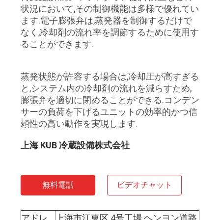
状況において,その制御機能は多様で優れてい
ます.電子膨張弁は,蒸発器を制御するだけで
なく,冷却剤の流れ率を調節するために使用す
ることができます.
蒸発状態が許容する場合は,冷却圧が高すぎる
と,システム内の冷却剤の流れを減らすため,
膨張弁を適切に閉めることができる.コンデン
サーの負荷を下げるユニットの効率的かつ信
頼性の高い動作を実現します.
上海 KUB 冷蔵設備株式会社
無料電話
ビデオチャット
アドレ
上海市江東区 4号工場 ヘンヨン道路