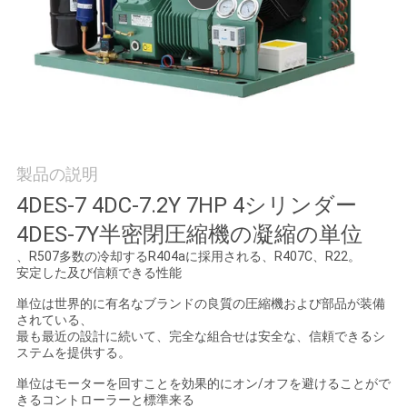
場
旅
行
品
質
製品の説明
4DES-7 4DC-7.2Y 7HP 4シリンダー
管
4DES-7Y半密閉圧縮機の凝縮の単位
理
、R507多数の冷却するR404aに採用される、R407C、R22。
安定した及び信頼できる性能
単位は世界的に有名なブランドの良質の圧縮機および部品が装備
私
されている、
最も最近の設計に続いて、完全な組合せは安全な、信頼できるシ
達
ステムを提供する。
に
単位はモーターを回すことを効果的にオン/オフを避けることがで
きるコントローラーと標準来る