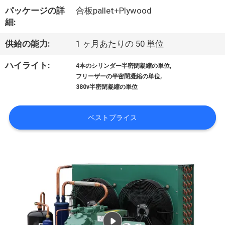
パッケージの詳
合板pallet+Plywood
ョ
細:
ー
供給の能力:
1 ヶ月あたりの 50 単位
,
ハイライト:
4本のシリンダー半密閉凝縮の単位
私
,
フリーザーの半密閉凝縮の単位
380v半密閉凝縮の単位
達
に
ベストプライス
つ
い
て
工