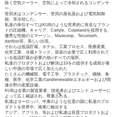
除く空気クーラー、空気によって冷却されるコンデンサ
ー、
管貝水はコンデンサー、管貝の蒸化器および電気制御
箱、等冷却した。
私達の単位すべてはKUBのような世界的に有名なブラン
ドの圧縮機、キャリア、Carlyle、Copelandを採用する、
優秀な性能のエマーソン、Maneurop、Tecumseh、
danfoss等、美しい出現。
それらは低温貯蔵、ホテル、工業プロセス、医療産業、
化学工業、冷蔵トラック、容器の企業で広く利用されて
いる低温貯蔵が必要の他
すべての場所。
の
私達のプロダクトおよび解決は10をの提供する成長が著
しい中国の市場で広く加えられた
たくさんの機械類、電子工学、プラスチック、織物、食
糧、医学、化学工業のandrenewableエネルギーおよび関
連分野の産業設備。
KUBは企業の製造業者、技術者およびエンド ユーザーに
よって広く確認され、尊重される。
私達はヨーロッパ、中東のような位置の国に私達のプロ
ダクトを世界中、南東に輸出する
アジア、アフリカ、等および私達は良質プロダクトおよ