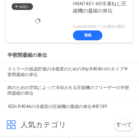
冷却冷却冷却冷却冷却冷
HSN7451-60冷凍ねじ圧
却冷却冷却冷却冷却冷却
縮機の凝縮の単位
冷却冷却冷却冷却冷却冷
却冷却冷却冷却冷却冷却
Consult MOQ:1つの部分/部分
冷却冷却冷却冷却冷却冷
連絡
却冷却冷却冷却冷却冷却
冷却冷却冷却冷却冷却冷
却冷却冷却冷却冷却冷却
半密閉凝縮の単位
冷却冷却冷却冷却冷却冷
却冷却冷却冷却冷却冷却
スリラーの低温貯蔵の冷蔵室のための3hp R404A Uのタイプ半
冷却冷却冷却冷却冷却冷
密閉凝縮の単位
却冷却冷却冷却冷却冷却
肉のための空気によって冷却される圧縮機のフリーザーの半密
冷却冷却冷却冷却冷却冷
閉凝縮の単位
却冷却冷却冷却冷却冷却
冷却冷却冷却冷却冷却冷
420v R404Aの冷蔵室の圧縮機の凝縮の単位4HE18Y
却冷却冷却冷却冷却冷却
冷却冷
人気カテゴリ
すべて