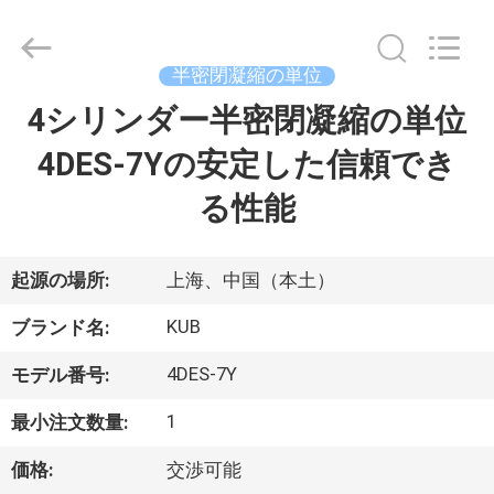
©
2018
-
2026
Shanghai KUB
半密閉凝縮の単位
Refrigeration
Equipment
Co.,
4シリンダー半密閉凝縮の単位
家
Ltd..
All
Rights
4DES-7Yの安定した信頼でき
Reserved.
プ
る性能
ロ
ダ
起源の場所:
上海、中国（本土）
ク
KUB
ブランド名:
ト
4DES-7Y
モデル番号:
1
最小注文数量:
VR
価格:
交渉可能
シ