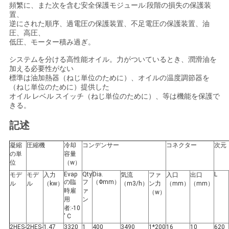
連
頻繁に、また次を含む安全保護モジュール:段階の損失の保護装
置、
逆にされた順序、過電圧の保護装置、不足電圧の保護装置、油
絡
圧、高圧、
低圧、モーター積み過ぎ。
し
システムを分ける高性能オイル。力がついているとき、潤滑油を
な
加える必要性がない
標準は油加熱器（ねじ単位のために）、オイルの温度調節器を
さ
（ねじ単位のために）提供した
オイル レベル スイッチ（ねじ単位のために）、等は機能を保護で
きる。
い
記述
引
凝縮
圧縮機
冷却
コンデンサー
コネクター
次元
の単
容量
用
位
（w）
Evap
Qty
Dia.
L
モデ
モデ
入力
気流
ファ
入口
出口
の臨
フ
（Φmm）
を
ル
ル
（kw）
（m3/h）
ン力
（mm）
（mm）
時雇
ァ
（w）
用
ン
要
者:-10
' C
求
2HES-
2HES-
1.47
3320
1
400
3490
1*200
16
10
620