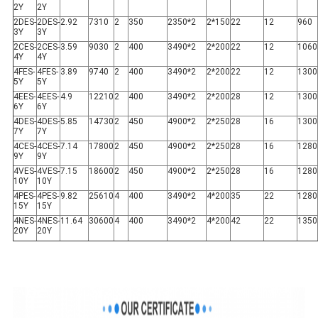
2Y
2Y
し
2DES-
2DES-
2.92
7310
2
350
2350*2
2*150
22
12
960
3Y
3Y
2CES-
2CES-
3.59
9030
2
400
3490*2
2*200
22
12
1060
な
4Y
4Y
4FES-
4FES-
3.89
9740
2
400
3490*2
2*200
22
12
1300
さ
5Y
5Y
4EES-
4EES-
4.9
12210
2
400
3490*2
2*200
28
12
1300
い
6Y
6Y
4DES-
4DES-
5.85
14730
2
450
4900*2
2*250
28
16
1300
7Y
7Y
4CES-
4CES-
7.14
17800
2
450
4900*2
2*250
28
16
1280
地
9Y
9Y
4VES-
4VES-
7.15
18600
2
450
4900*2
2*250
28
16
1280
10Y
10Y
図
4PES-
4PES-
9.82
25610
4
400
3490*2
4*200
35
22
1280
15Y
15Y
4NES-
4NES-
11.64
30600
4
400
3490*2
4*200
42
22
1350
20Y
20Y
プ
ラ
イ