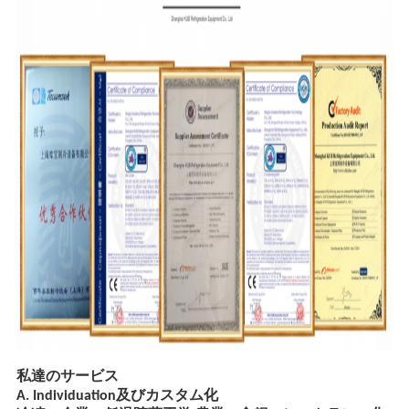
バ
シ
ー
ポ
リ
シ
ー
私達のサービス
A. Individuation及びカスタム化