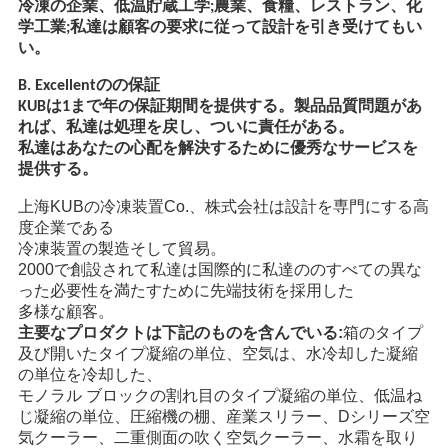
冷凍の企業、低温貯蔵工学;農業、食糧、レストラン、化
学工業;私達は顧客の要求に従って設計を引き受けてもい
い。
B. Excellentのの保証
KUBは1まで年の保証期間を提供する。製品品質問題があ
れば、私達は処理を戻し、ついに責任がある。
私達はあなたの心配を解決するために優秀なサービスを
提供する。
上海KUBの冷凍装置Co.、株式会社は設計を専門にする高
度企業である
冷凍装置の製造そして貿易。
2000で創設されて私達は国際的に私達ののすべての異な
った必要性を満たすために先端技術を採用した
多様な顧客。
主要なプロダクトは下記のものを含んでいる:
箱のタイプ
及び開いたタイプ凝縮の単位、空気は、水冷却した凝縮
の単位を冷却した、
モノラル ブロックの割れ目のタイプ凝縮の単位、低温ね
じ凝縮の単位、圧縮機の棚、産業スリラー、Dシリーズ空
気クーラー、二重側面の吹く空気クーラー、水霜を取り