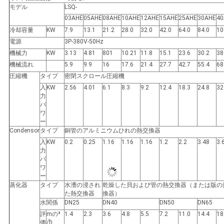
モデル
LSQ-
し
03AHE
05AHE
08AHE
10AHE
12AHE
15AHE
25AHE
30AHE
40
冷却容量
KW
7.9
13.1
21.2
28.0
32.0
42.0
64.0
84.0
10
な
電源
3P-380V-50Hz
機械力
KW
3.13
4.81
801
10.21
11.8
15.1
23.6
30.2
38
さ
機械流れ
5.9
9.9
16
17.6
21.4
27.7
42.7
55.4
68
い
圧縮機
タイプ
密閉スクロール圧縮機
入
KW
2.56
4.01
6.1
8.3
9.2
12.4
18.3
24.8
32
力
パ
地
ワ
ー
図
Condensor
タイプ
銅管のアルミニウムひれの熱交換器
入
KW
0.2
0.25
1.16
1.16
1.16
1.2
2.2
3.48
3.
力
パ
プ
ワ
ー
ラ
蒸化器
タイプ
水漕の浸され
乾燥した貝および管の熱交換器（または版の
た熱交換器
換器）
水関係
DN25
DN40
DN50
DN65
イ
評
mの³
1.4
2.3
3.6
4.8
5.5
7.2
11.0
14.4
18
/h
価