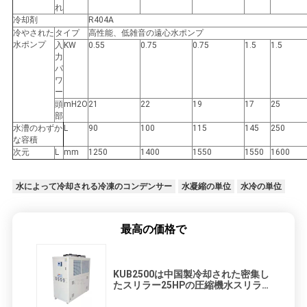
れ
冷却剤
R404A
冷やされた
タイプ
高性能、低雑音の遠心水ポンプ
水ポンプ
入
KW
0.55
0.75
0.75
1.5
1.5
力
パ
ワ
ー
頭
mH2O
21
22
19
17
25
部
水漕のわずか
L
90
100
115
145
250
な容積
次元
L
mm
1250
1400
1550
1550
1600
水によって冷却される冷凍のコンデンサー
水凝縮の単位
水冷の単位
最高の価格で
KUB2500は中国製冷却された密集し
たスリラー25HPの圧縮機水スリラ
ーを乾燥する