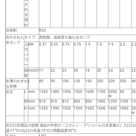
バ
さ
れ
シ
る
流
ー
れ
冷却剤
R22
ポ
冷やされた
タイプ
高性能、低雑音の遠心水ポンプ
水ポンプ
入
KW
0.37
0.55
0.75
0.75
1.5
1.5
1.5
2.2
2.
リ
力
パ
ワ
シ
ー
頭
mH2O
17
22
23
20
18
25
24
23
22
ー
部
水漕のわずか
L
85
90
100
120
150
250
320
350
40
な容積
次元
L
mm
1250
1400
1550
1550
1600
1750
2050
50
25
年
W
mm
810
810
810
850
850
1000
1250
1250
13
H
mm
1350
1390
1550
1550
1550
1600
1600
1850
20
年
次の口径測定の状態:凍結の中型の（エチレン・グリコールの水溶液の）入口の
温-11°Cの出口の水温-15°Cの周囲温度35°C;