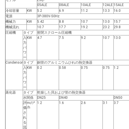
モデル
LSQ-
05ALE
08ALE
10ALE
12ALE
15ALE
冷却容量
KW
5.2
6.9
11.2
13.3
16.0
電源
3P-380V-50Hz
機械力
KW
5.42
8.8
10.7
13.0
15.7
機械流れ
10.7
17.7
19.2
23.2
29.8
圧縮機
タイプ
密閉スクロール圧縮機
入
KW
4.7
7.5
9.2
10.7
13.0
力
パ
ワ
ー
Condensor
タイプ
銅管のアルミニウムひれの熱交換器
入
KW
0.2
0.58
0.75
0.75
1.2
力
パ
ワ
ー
蒸化器
タイプ
乾燥した貝および管の熱交換器
水関係
DN25
DN40
DN50
評
mの³
1.2
1.6
2.6
3.1
3.7
/h
価
さ
れ
る
流