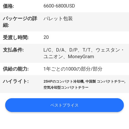
6600-6800USD
価格:
ョ
パッケージの詳
パレット包装
ー
細:
20
受渡し時間:
私
支払条件:
L/C、D/A、D/P、T/T、ウェスタン・
達
ユニオン、MoneyGram
に
供給の能力:
1年ごとの1000の部分/部分
つ
,
,
ハイライト:
25HPのコンパクト冷却機
中国製 コンパクトチラー
い
空気冷却型コンパクトチラー
て
ベストプライス
工