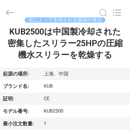
©
2018
-
2026
Shanghai KUB
水によって冷却される凝縮の単位
Refrigeration
Equipment
Co.,
KUB2500は中国製冷却された
家
Ltd..
All
Rights
密集したスリラー25HPの圧縮
Reserved.
プ
機水スリラーを乾燥する
ロ
ダ
起源の場所:
上海、中国
ク
KUB
ブランド名:
ト
CE
証明:
KUB2500
モデル番号:
VR
1
最小注文数量:
シ