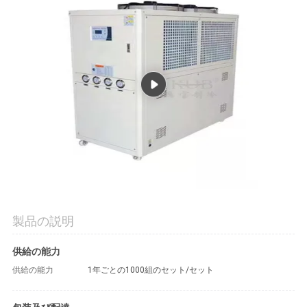
場
旅
行
品
質
管
理
製品の説明
私
供給の能力
達
供給の能力
1年ごとの1000組のセット/セット
に