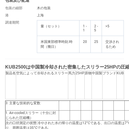
包装及び配達
連
包装の細部
木の包装
絡
港
上海
調達期間:
し
量（セット）
1 -
2 -
>5
1
5
な
米国東部標準時刻.時
20
25
交渉され
間（幾日）
るため
さ
い
KUB2500は中国製冷却された密集したスリラー25HPの
製品名
空気によって冷却されるスリラー
馬力
25HP
原物
中国製
ブランド
KUB
引
用
を
3. 主要な技術的な変数:
1. Air-cooledスリラー（十分に封
要
じられた圧縮機）
次の口径測定の状態:冷やされた水の帰りの温度は12°Cである、出口の温度は7°
求
り、周囲温度は35°Cである;