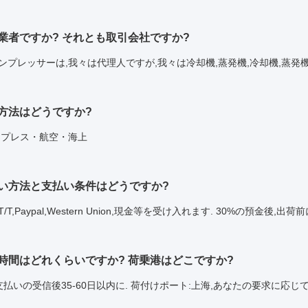
製造業者ですか? それとも取引会社ですか?
コンプレッサーは,我々は代理人ですが,我々は冷却機,蒸発機,冷却機,蒸発
輸送方法はどうですか?
クスプレス・航空・海上
支払い方法と支払い条件はどうですか?
T/T,Paypal,Western Union,現金等を受け入れます. 30%の預金後,出
配達時間はどれくらいですか? 荷乗港はどこですか?
常,支払いの受信後35-60日以内に. 荷付けポート:上海,あなたの要求に応じ