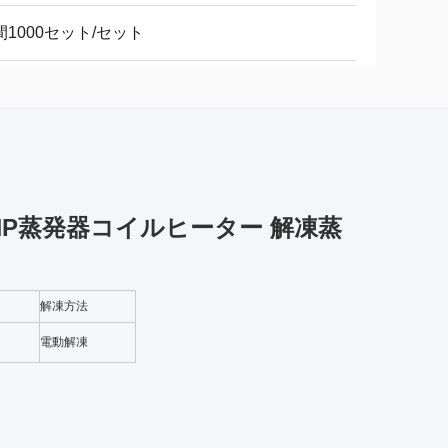
間1000セット/セット
 5HP蒸発器コイルヒーター 解凍蒸
解凍方法
電動解凍