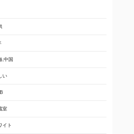
供
年
海,中国
しい
B
蔵室
ワイト