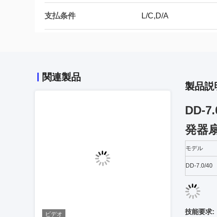
支払条件
L/C,D/A
関連製品
製品説
DD-
発器
モデル
DD-7.0/40
技能要求:
ビデオ