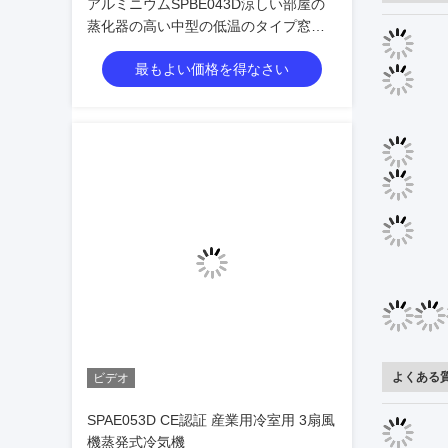
アルミニウムSPBE043D涼しい部屋の
蒸化器の高い中型の低温のタイプ窓の
台紙
最もよい価格を得なさい
よくある
ビデオ
SPAE053D CE認証 産業用冷室用 3扇風
機蒸発式冷気機