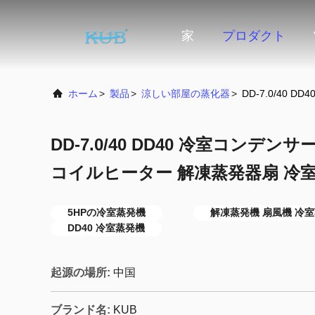
家
プロダクト
ホーム
>
製品
>
涼しい部屋の蒸化器
>
DD-7.0/40
DD-7.0/40 DD40 冷室コンデン
コイルヒーター 解凍蒸発器扇 冷
5HPの冷室蒸発機
解凍蒸発機 扇風機 冷
DD40 冷室蒸発機
起源の場所:
中国
ブランド名:
KUB