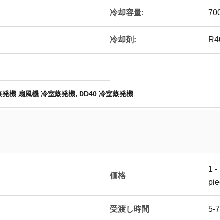
冷却容量:
70
冷却剤:
R4
,
蒸発機 扇風機 冷室蒸発機
DD40 冷室蒸発機
1 -
価格
pie
受渡し時間
5-