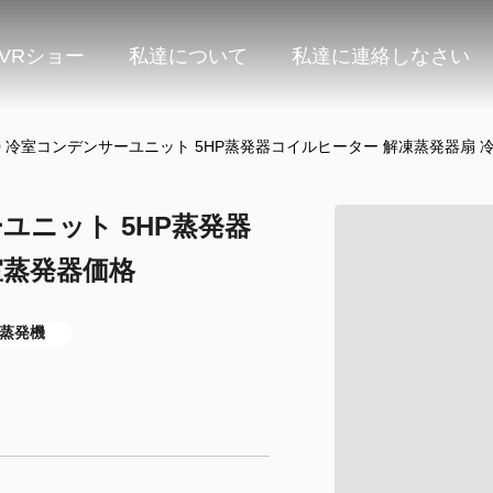
VRショー
私達について
私達に連絡しなさい
 DD40 冷室コンデンサーユニット 5HP蒸発器コイルヒーター 解凍蒸発器扇
サーユニット 5HP蒸発器
室蒸発器価格
室蒸発機