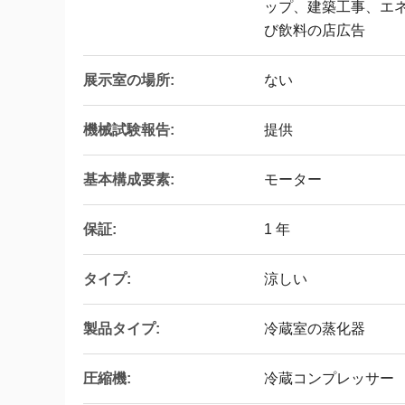
ップ、建築工事、エ
び飲料の店広告
展示室の場所:
ない
機械試験報告:
提供
基本構成要素:
モーター
保証:
1 年
タイプ:
涼しい
製品タイプ:
冷蔵室の蒸化器
圧縮機:
冷蔵コンプレッサー