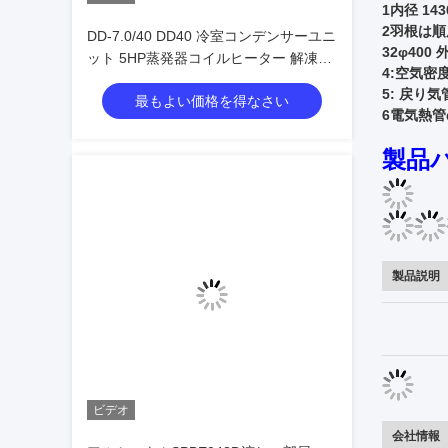
1内径 143
2羽根は順
DD-7.0/40 DD40 冷室コンデンサーユニ
32φ400
ット 5HP蒸発器コイルヒーター 解凍蒸
4:空気密度
発器扇 冷室蒸発器価格
5: 戻り気管
最もよい価格を得なさい
6電気熱管
製品
製品説明
ビデオ
会社情報