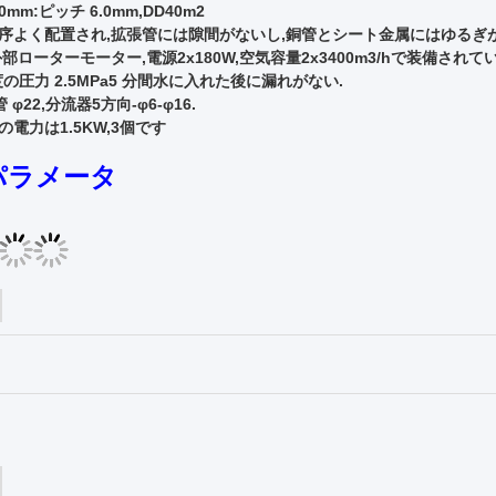
0mm:ピッチ 6.0mm,DD40m2
序よく配置され,拡張管には隙間がないし,銅管とシート金属にはゆるぎが
 外部ローターモーター,電源2x180W,空気容量2x3400m3/hで装備されて
の圧力 2.5MPa
5 分間水に入れた後に漏れがない.
 φ22,分流器5方向-φ6-φ16.
の電力は1.5KW,3個です
パラメータ