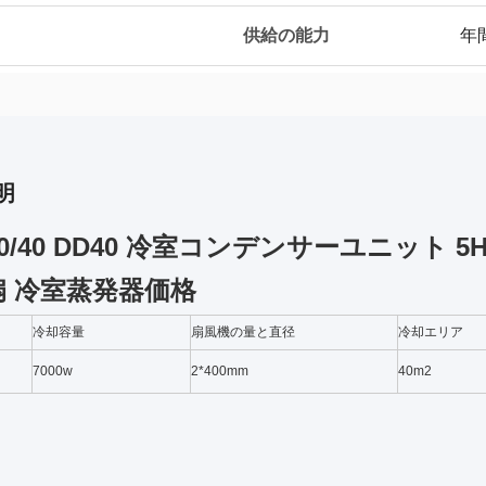
供給の能力
年
明
7.0/40 DD40 冷室コンデンサーユニット
扇 冷室蒸発器価格
冷却容量
扇風機の量と直径
冷却エリア
7000w
2*400mm
40m2