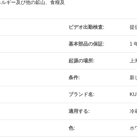
ネルギー及び他の鉱山、食糧及
ビデオ出勤検査:
提
基本部品の保証:
1 
起源の場所:
上
条件:
新
ブランド名:
KU
適用する:
冷
色:
ホ