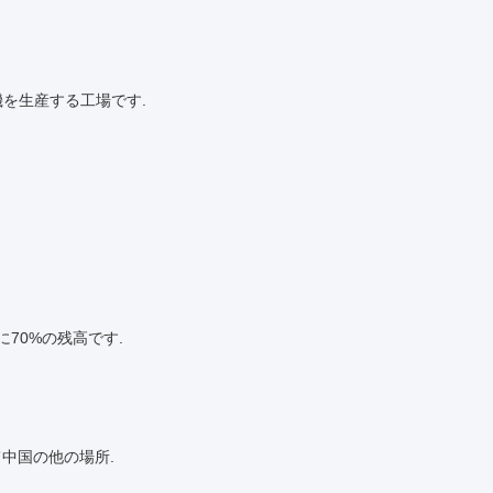
機を生産する工場です.
荷前に70%の残高です.
て中国の他の場所.