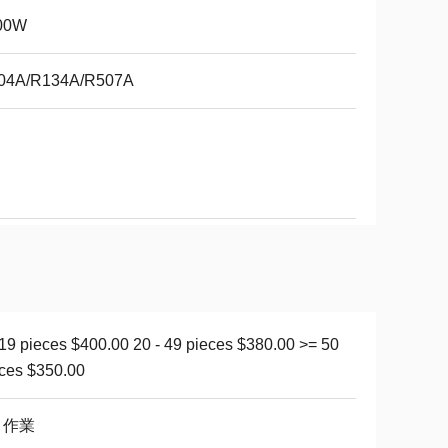
00W
04A/R134A/R507A
 19 pieces $400.00 20 - 49 pieces $380.00 >= 50
ces $350.00
7 作業