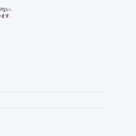
ない.
います.