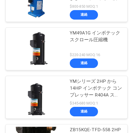
場
表
$800-850 MOQ:1
旅
連絡
37
行
水によって冷却さ
YM49A1G インボテック
スクロール圧縮機
れる凝縮の単位
品
$220-240 MOQ:16
質
連絡
管
理
YMシリーズ 2HP から
21
14HP インボテック コン
プレッサー R404A スク
涼しい部屋の蒸化器
私
ロール 冷蔵コンプレッ
$345-680 MOQ:1
サー
連絡
達
に
ZB15KQE-TFD-558 2HP