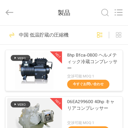
©
2018
-
製品
2026
Shanghai KUB
Refrigeration
Equipment
Co.,
家
118
Ltd..
中国 低温貯蔵の圧縮機
All
Rights
Reserved.
冷凍凝縮ユニット
プ
HOT
8hp Bfca-0800 ヘルメテ
ロ
ィック冷蔵コンプレッサ
ー
ダ
交渉可能 MOQ:1
ク
今すぐお問い合わせ
32
ト
HOT
06EA299600 40hp キャ
小さい凝縮の単位
リアコンプレッサー
VR
交渉可能 MOQ:1
シ