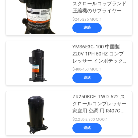
連
スクロールコップランド
圧縮機のサプライヤー
14
絡
$245-295 MOQ:1
Dは蒸化器をタイプ
し
連絡
します
な
YM86E3G-100 中国製
さ
220V 1PH 60HZ コンプ
レッサー インボテック
い
冷蔵コンプレッサー
$400-450 MOQ:1
5HP コンプレッサー価
連絡
36
格
ニ
ZR250KCE-TWD-522 ス
プレート熱交換器
ュ
クロールコンプレッサー
ー
家庭用 空調 用 R407C コ
ンプレッサー 冷蔵用
$2,250-2,300 MOQ:1
ス
連絡