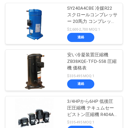
場
SY240A4CBE 冷媒R22
7
スクロールコンプレッサ
合
ー 20馬力 コンプレッサ
低温貯蔵のドア
ー
$2,600-2,700 MOQ:1
引
連絡
用
安い冷凝装置圧縮機
を
ZB38KQE-TFD-558 圧縮
機 価格表
110
要
$335-495 MOQ:1
求
連絡
低温貯蔵の圧縮機
し
3/4HPから6HP 低後圧
な
圧圧縮機 テキュムセー
ピストン圧縮機 R404A
さ
冷蔵圧縮機
$335-495 MOQ:1