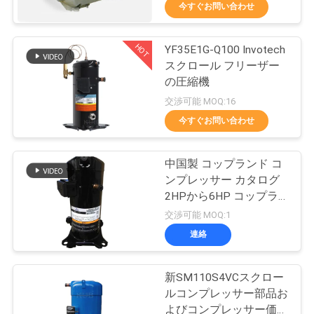
今すぐお問い合わせ
ョ
ー
HOT
YF35E1G-Q100 Invotech
14
スクロール フリーザー
の圧縮機
私
半密閉凝縮の単位
交渉可能 MOQ:16
今すぐお問い合わせ
達
に
中国製 コップランド コ
つ
ンプレッサー カタログ
2HPから6HP コップラ
い
74
ンド コンプレッサー 価
交渉可能 MOQ:1
格表
空気によって冷却
て
連絡
される凝縮の単位
新SM110S4VCスクロー
工
ルコンプレッサー部品お
よびコンプレッサー価格