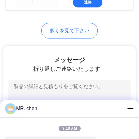
い
連絡
32
低温貯蔵の部品
地
多くを見て下さい
図
プ
メッセージ
折り返しご連絡いたします！
ラ
イ
バ
シ
MR. chen
ー
9:18 AM
ポ