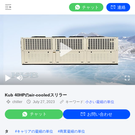
チャット
連絡
Kub 40HPのair-cooledスリラー
chiller
July 27, 2023
キーワード:
小さい凝縮の単位
チャット
お問い合わせ
タ
#
キャリアの凝縮の単位
#
商業凝縮の単位