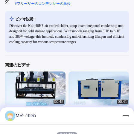
グ:
#
フリーザーのコンデンサーの単位
ビデオ説明:
Discover the Kub 40HP air-cooled chiller, a top insert integrated condensing unit
designed for cold storage applications. With models ranging from 3HP to 5HP
and 380V voltage, this hermetic condensing unit offers long lifespan and efficient
cooling capacity for various temperature ranges.
関連のビデオ
00:45
00:41
3HP+5HP+10HPのオープン水冷却冷
box-type uタイプ水スリラー12HP
MR. chen
却機
（KUB）
Chiller
Chiller
August 10, 2023
July 27, 2023