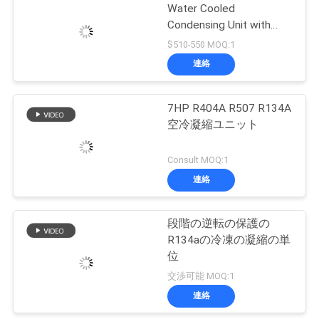
連
Water Cooled
Condensing Unit with
絡
380V Voltage R-22/R-
$510-550 MOQ:1
404A Refrigerant and
し
連絡
+10 to -18℃ Cooling
Capacity
な
7HP R404A R507 R134A
さ
空冷凝縮ユニット
い
Consult MOQ:1
連絡
ニ
段階の逆転の保護の
ュ
R134aの冷凍の凝縮の単
ー
位
交渉可能 MOQ:1
ス
連絡