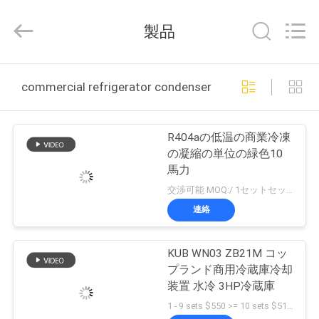
©
2018
-
製品
2026
Shanghai KUB
Refrigeration
Equipment
Co.,
家
Ltd..
commercial refrigerator condenser オンライン製造
All
Rights
Reserved.
プ
R404aの低温の商業冷凍
ロ
の凝縮の単位の緑色10
馬力
ダ
交渉可能 MOQ:/ 1セットセットの
ク
連絡
ト
KUB WN03 ZB21M コッ
プランド商用冷蔵庫冷却
VR
装置 水冷 3HP冷蔵庫
1 - 9 sets $550 >= 10 sets $510 MOQ:1セット
シ