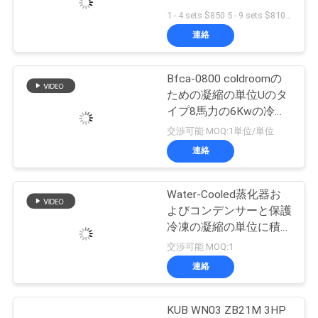
場
Refrigeration Condensing
1 - 4 sets $850 5 - 9 sets $810 >= 10 sets $800 MOQ:1Set
旅
Unit air Cooled
連絡
Condenser Unit for Cold
行
Room
Bfca-0800 coldroomの
ための凝縮の単位Uのタ
品
イプ8馬力の6Kwの冷凍
の半密閉圧縮機
交渉可能 MOQ:1単位/単位
質
連絡
管
理
Water-Cooled蒸化器お
よびコンデンサーと保護
冷凍の凝縮の単位に積み
私
過ぎなさい
交渉可能 MOQ:1
連絡
達
に
KUB WN03 ZB21M 3HP