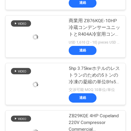
連絡
ョ
ー
商業用 ZB76KQE-10HP
冷蔵コンデンサーユニッ
トとR404A冷室用コンデ
私
ンサーユニット
USD 1,610 (2 - 10) pieces USD 1,534 >= 11 pieces MOQ:2 (pieces)
連絡
達
に
5hp 3.75kwホテルのレス
つ
トランのための5トンの
冷凍の凝縮の単位Bfs51
い
Ca0500
交渉可能 MOQ:10単位/単位
て
連絡
ZB29KQE 4HP Copeland
工
220V Compressor
Commercial