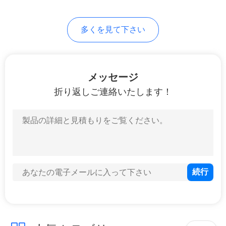
場
多くを見て下さい
合
引
メッセージ
用
折り返しご連絡いたします！
を
要
求
し
な
さ