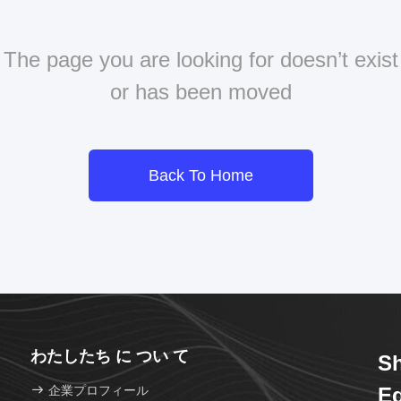
The page you are looking for doesn’t exist
or has been moved
Back To Home
わたしたち に つい て
Sh
企業プロフィール
Eq