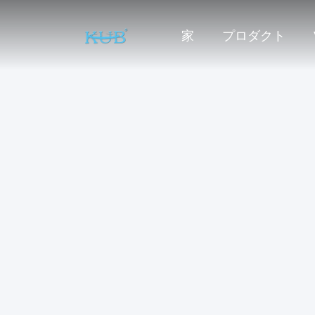
家
プロダクト