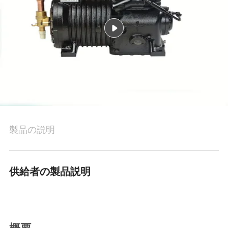
場
旅
行
品
質
管
製品の説明
理
供給者の製品説明
私
達
に