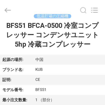
©
2018
-
2026
Shanghai KUB
低温貯蔵の圧縮機
Refrigeration
Equipment
Co.,
BFS51 BFCA-0500 冷室コンプ
家
Ltd..
All
Rights
レッサー コンデンサユニット
Reserved.
プ
5hp 冷蔵コンプレッサー
ロ
ダ
起源の場所:
中国
ク
KUB
ブランド名:
ト
CE
証明:
BFS51
モデル番号:
VR
最小注文数量:
1 （部分）
シ