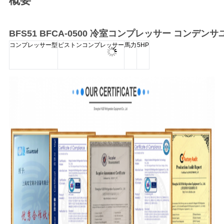
概要
連
絡
BFS51 BFCA-0500 冷室コンプレッサー コンデン
し
コンプレッサー型
ピストンコンプレッサー
馬力
5HP
な
さ
い
引
用
を
要
求