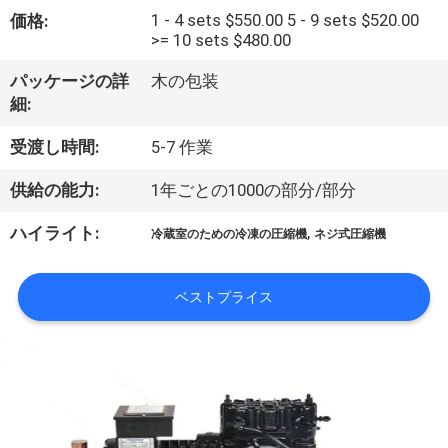
1 - 4 sets $550.00 5 - 9 sets $520.00
価格:
ョ
>= 10 sets $480.00
ー
パッケージの詳
木の包装
細:
私
受渡し時間:
5-7 作業
達
供給の能力:
1年ごとの1000の部分/部分
に
,
ハイライト:
冷蔵室のための冷凍の圧縮機
ネジ式圧縮機
つ
い
ベストプライス
て
工