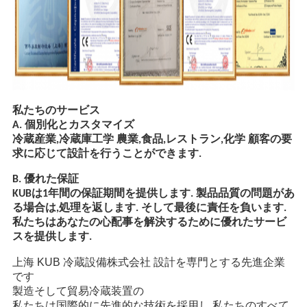
し
な
さ
い
私たちのサービス
A. 個別化とカスタマイズ
冷蔵産業,冷蔵庫工学 農業,食品,レストラン,化学
顧客の要
地
求に応じて設計を行うことができます.
図
B. 優れた保証
KUBは1年間の保証期間を提供します. 製品品質の問題があ
る場合は,処理を返します. そして最後に責任を負います.
私たちはあなたの心配事を解決するために優れたサービ
プ
スを提供します.
ラ
上海 KUB 冷蔵設備株式会社 設計を専門とする先進企業
です
イ
製造
そして貿易
冷蔵装置の
私たちは国際的に先進的な技術を採用し,私たちのすべて