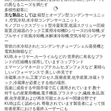
バ
の異なるニーズを満たす
多様性
顧客に
シ
主な製品としては:
箱型とオープン型コンデンサーユニッ
ト,空気冷却,水冷却コンデンサーユニット,
ー
モノブロック
スプリット型冷凝装置,低温スクリュー
圧縮
ポ
装置,圧縮器のラック
工業用冷却機
Dシリーズの冷却機,ダ
ブルサイド吹風冷却機,水解凍冷却機,
空気冷却コンデンサ
リ
ー
管状の水
冷却されたコンデンサ,
チューブシェル蒸発機と
シ
電気制御箱など
KUB,キャリヤー,カーライルなどの 世界的に有名なブラ
ー
ンドの圧縮機を採用しています
コップランド
エマーソン
マネーロップ
テカムセ,ダンフォスなど 素晴ら
しいパフォーマンスで 美しい外見です
冷蔵庫,ホテル,工業プロセス,医療産業,化学産業,冷蔵トラ
ック,
冷蔵庫が必要とする他の場所.
迅速に成長する中国市場で広く適用されています.
数十
何千もの
産業用
機械,電子機器,プラスチック,繊維,食品,医
療,化学産業および再生可能エネルギー
関連分野です
KUBは広く認められ 尊敬されています
製造者によって
技
術者
産業における最終ユーザーにも