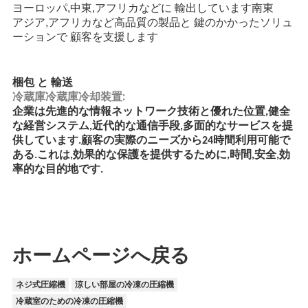
ヨーロッパ,中東,アフリカなどに 輸出しています
南東
アジア,アフリカなど
高品質の製品と 鍵のかかったソリュ
ーションで 顧客を支援します
梱包 と 輸送
冷蔵庫冷蔵庫冷却装置:
企業は先進的な情報ネットワーク技術と優れた位置,健全
な経営システム,近代的な通信手段,多面的なサービスを提
供しています.顧客の実際のニーズから24時間利用可能で
ある.これは,効果的な保護を提供するために,時間,安全,効
率的な目的地です.
ホームページへ戻る
ネジ式圧縮機
涼しい部屋の冷凍の圧縮機
冷蔵室のための冷凍の圧縮機