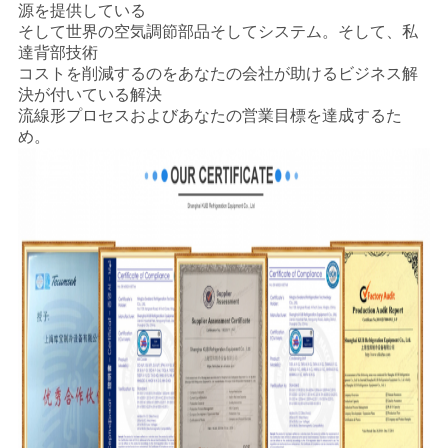
源を提供している
そして世界の空気調節部品そしてシステム。そして、私
し
達背部技術
な
コストを削減するのをあなたの会社が助けるビジネス解
決が付いている解決
さ
流線形プロセスおよびあなたの営業目標を達成するた
め。
い
地
図
プ
ラ
イ