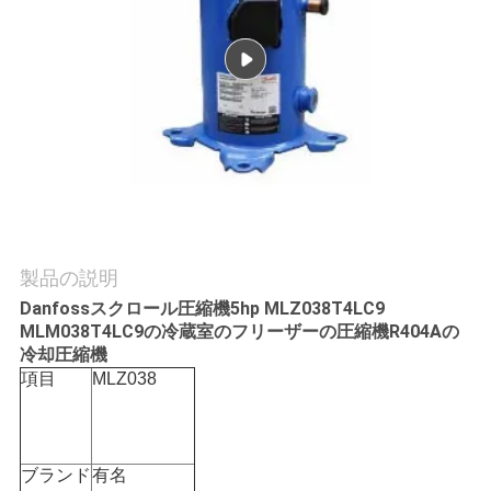
場
旅
行
品
質
管
製品の説明
理
Danfossスクロール圧縮機5hp MLZ038T4LC9
MLM038T4LC9の冷蔵室のフリーザーの圧縮機R404Aの
冷却圧縮機
私
項目
MLZ038
達
に
ブランド
有名