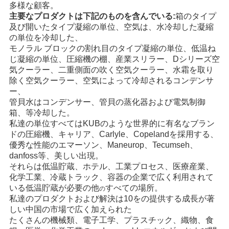
多様な顧客。
主要なプロダクトは下記のものを含んでいる:
箱のタイプ
及び開いたタイプ凝縮の単位、空気は、水冷却した凝縮
の単位を冷却した、
モノラル ブロックの割れ目のタイプ凝縮の単位、低温ね
じ凝縮の単位、圧縮機の棚、産業スリラー、Dシリーズ空
気クーラー、二重側面の吹く空気クーラー、水霜を取り
除く空気クーラー、空気によって冷却されるコンデンサ
ー、
管貝水はコンデンサー、管貝の蒸化器および電気制御
箱、等冷却した。
私達の単位すべてはKUBのような世界的に有名なブラン
ドの圧縮機、キャリア、Carlyle、Copelandを採用する、
優秀な性能のエマーソン、Maneurop、Tecumseh、
danfoss等、美しい出現。
それらは低温貯蔵、ホテル、工業プロセス、医療産業、
化学工業、冷蔵トラック、容器の企業で広く利用されて
いる低温貯蔵が必要の他
すべての場所。
の
私達のプロダクトおよび解決は10をの提供する成長が著
しい中国の市場で広く加えられた
たくさんの機械類、電子工学、プラスチック、織物、食