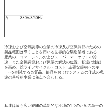
連
絡
力
380V/3/50Hz
し
な
さ
冷凍および空気調節の企業の冷凍及び空気調節のための
い
製品範囲は導くことを用いる世界的な製造業者である
産業の、コマーシャルおよびスーパーマーケットの冷
凍、また空気調節および気候の解決の位置。私達は性能
を高め、総ライフサイクル・コスト–主要な節約へのキ
引
ー--を削減する良質品、部品をおよびシステムの作成の私
用
達の基幹的事業に焦点を合わせる。
を
要
私達は最も広い範囲の革新的な冷凍の1つのための単一の
求