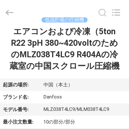
©
2018
-
2026
Shanghai KUB
低温貯蔵の圧縮機
Refrigeration
Equipment
Co.,
エアコンおよび冷凍（5ton
家
Ltd..
All
Rights
R22 3pH 380~420voltのため
Reserved.
プ
のMLZ038T4LC9 R404Aの冷
ロ
蔵室の中国スクロール圧縮機
ダ
ク
起源の場所:
中国（本土）
ト
Danfoss
ブランド名:
MLZ038T4LC9/MLM038T4LC9
モデル番号:
VR
最小注文数量:
10の部分/部分
シ