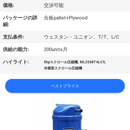
価格:
交渉可能
ョ
パッケージの詳
合板pallet+Plywood
ー
細:
支払条件:
ウェスタン・ユニオン、T/T、L/C
私
供給の能力:
200units月
達
,
,
ハイライト:
に
5hpスクロール圧縮機
MLZ038T4LC9
冷蔵室スクロール圧縮機
つ
い
ベストプライス
て
工