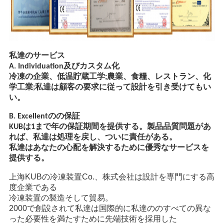
バ
シ
ー
私達のサービス
ポ
A. Individuation及びカスタム化
冷凍の企業、低温貯蔵工学;農業、食糧、レストラン、化
リ
学工業;私達は顧客の要求に従って設計を引き受けてもい
い。
シ
B. Excellentのの保証
ー
KUBは1まで年の保証期間を提供する。製品品質問題があ
れば、私達は処理を戻し、ついに責任がある。
私達はあなたの心配を解決するために優秀なサービスを
提供する。
上海KUBの冷凍装置Co.、株式会社は設計を専門にする高
度企業である
冷凍装置の製造そして貿易。
2000で創設されて私達は国際的に私達ののすべての異な
った必要性を満たすために先端技術を採用した