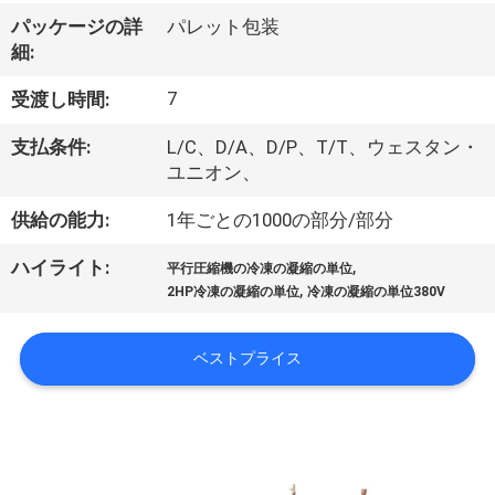
パッケージの詳
パレット包装
ョ
細:
ー
7
受渡し時間:
支払条件:
L/C、D/A、D/P、T/T、ウェスタン・
私
ユニオン、
達
供給の能力:
1年ごとの1000の部分/部分
に
,
ハイライト:
平行圧縮機の冷凍の凝縮の単位
つ
,
2HP冷凍の凝縮の単位
冷凍の凝縮の単位380V
い
ベストプライス
て
工