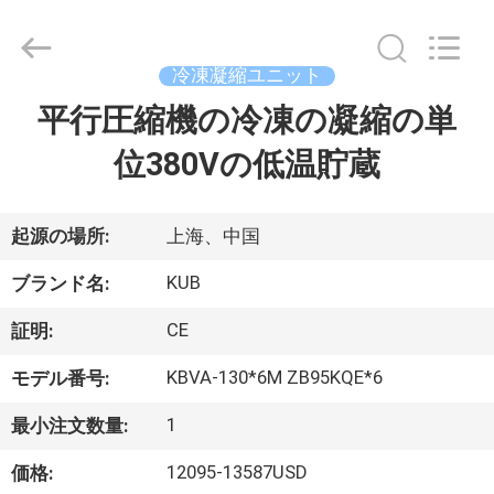
©
2018
-
2026
Shanghai KUB
冷凍凝縮ユニット
Refrigeration
Equipment
Co.,
平行圧縮機の冷凍の凝縮の単
家
Ltd..
All
Rights
位380Vの低温貯蔵
Reserved.
プ
ロ
起源の場所:
上海、中国
ダ
KUB
ブランド名:
ク
CE
証明:
ト
KBVA-130*6M ZB95KQE*6
モデル番号:
1
最小注文数量:
VR
12095-13587USD
価格:
シ