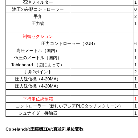
バ
石油フィルター
1
油圧の差動コントローラー
0
シ
手弁
2
圧力管
1
ー
制御セクション
ポ
圧力コントローラー（KUB）
6
リ
高圧メートル（国内）
1
低圧のメートル（国内）
1
シ
Tableboard （図によって）
1
手弁2ポイント
2
ー
圧力送信機（4-20MA）
1
圧力送信機（4-20MA）
1
平行単位統制箱
1
コントローラー（新しいアジアPLCタッチスクリーン）
1
シュナイダー接触器
1
Copelandの圧縮機ZBの直並列単位変数