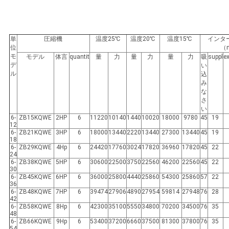
単
圧縮機
温度25℃
温度20℃
温度15℃
インタ
位
（
モ
モデル
体言
quantit
量
力
量
力
量
力
吸
suppl
e
デ
い
ル
込
み
な
さ
い
6-
ZB15KQWE
2HP
6
11220
10140
1440
10020
18000
9780
45
19
12
6-
ZB21KQWE
3HP
6
18000
13440
2220
13440
27300
13440
45
19
18
6-
ZB29KQWE
4Hp
6
24420
17760
3024
17820
36960
17820
45
22
24
6-
ZB38KQWE
5HP
6
30600
22500
3750
22560
46200
22560
45
22
30
6-
ZB45KQWE
6HP
6
36000
25800
4440
25860
54300
25860
57
22
36
6-
ZB48KQWE
7HP
6
39474
27906
4890
27954
59814
27948
76
28
42
6-
ZB58KQWE
8Hp
6
42300
35100
5550
34800
70200
34500
76
35
48
6-
ZB66KQWE
9Hp
6
53400
37200
6660
37500
81300
37800
76
35
54