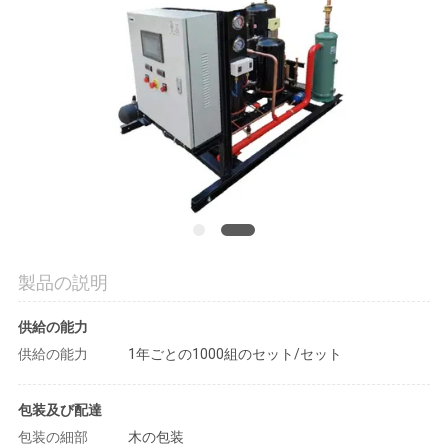
場
旅
行
品
質
管
理
製品の説明
供給の能力
私
供給の能力
1年ごとの1000組のセット/セット
達
包装及び配達
に
包装の細部
木の包装