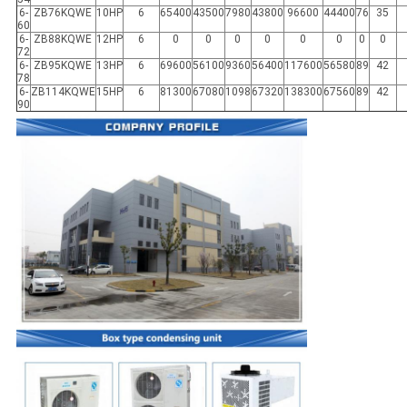
6-
ZB76KQWE
10HP
6
65400
43500
7980
43800
96600
44400
76
35
60
6-
ZB88KQWE
12HP
6
0
0
0
0
0
0
0
0
72
6-
ZB95KQWE
13HP
6
69600
56100
9360
56400
117600
56580
89
42
78
6-
ZB114KQWE
15HP
6
81300
67080
1098
67320
138300
67560
89
42
90