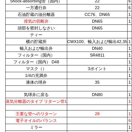
Shock-absorbing管（国内）
22
6
一方通行弁
22
6
し
石油貯蔵の油分離器
CC76、DN65
1
な
排気の切断弁
DN65
1
頭部を密封しなさい
DN65
さ
ティー
横の貯蔵所
CWX100、輸入および輸出
42,35
1
い
輸入および輸出弁
DN40
1
フィルター（国内）
SR4811
1
フィルター（国内） D48
1
地
マスク（）
3ポイント
1
1/4の充満弁
1
図
液体の球弁
35
1
気球弁に戻る
DN80
1
プ
蒸気分離器のタイプ リターン管1
1
ラ
主要な管へのリターン
28
1
電子オイルのバランス
6
イ
ミラー
1