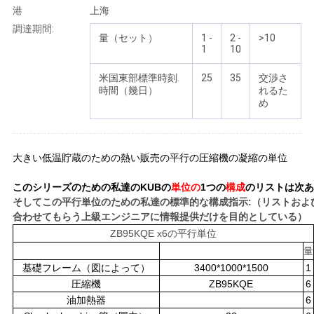
連
港
上海
調達期間:
絡
量（セット）
1 -
2 -
>10
1
10
し
米国東部標準時刻.
25
35
交渉さ
な
時間（幾日）
れるた
め
さ
い
大きい低温貯蔵のための熱い販売の平行の圧縮機の凝縮の単位
このシリーズのための私達のKUBの
単位の
1つの
構成
のリストは次あ
引
そしてこの平行単位のための私達の標準的な構成指示:（リストおよ
合わせてもらう上級エンジニアに情報提供だけを目的としている）
用
ZB95KQE x6の
平行
単位
量
を
基礎フレーム（図によって）
3400*1000*1500
1
要
圧縮機
ZB95KQE
6
油加熱器
6
求