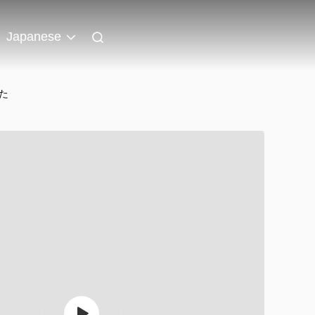
Japanese
た