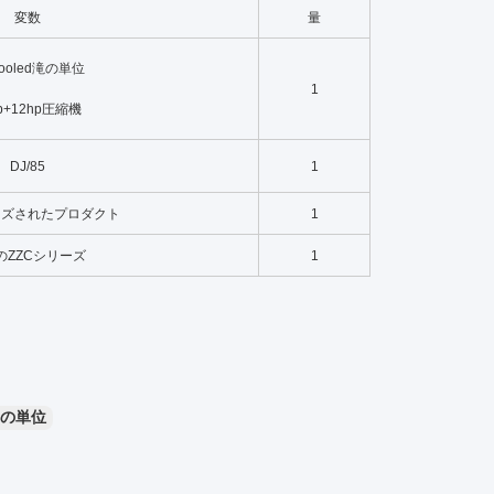
変数
量
-cooled滝の単位
1
p+12hp圧縮機
DJ/85
1
イズされたプロダクト
1
2のZZCシリーズ
1
の単位