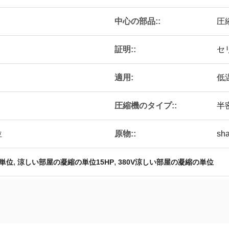
中心の部品::
圧
証明::
セ
適用:
低
圧縮機のタイプ::
半
原物::
位
sha
,
,
単位
涼しい部屋の凝縮の単位15HP
380V涼しい部屋の凝縮の単位