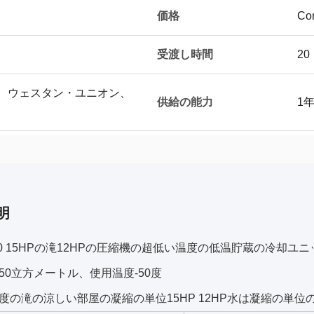
価格
Con
受渡し時間
20
T/T、ウェスタン・ユニオン、
供給の能力
1
明
500 15HPの滝12HPの圧縮機の超低い温度の低温貯蔵の冷却
50立方メートル、使用温度-50度
度の滝の涼しい部屋の凝縮の単位15HP 12HP水は凝縮の単