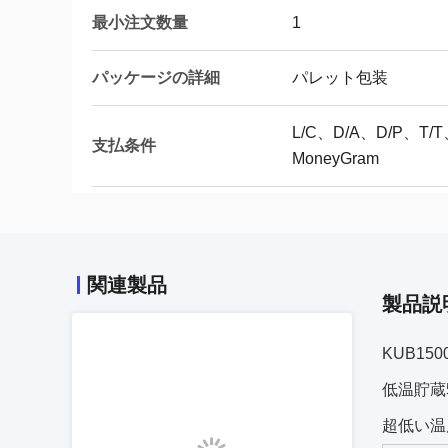
最小注文数量
1
パッケージの詳細
パレット包装
L/C、D/A、D/P、
支払条件
MoneyGram
関連製品
製品説
KUB1
低温貯蔵
超低い温