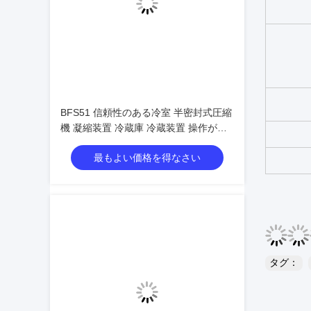
BFS51 信頼性のある冷室 半密封式圧縮
機 凝縮装置 冷蔵庫 冷蔵装置 操作が簡
単
最もよい価格を得なさい
タグ：