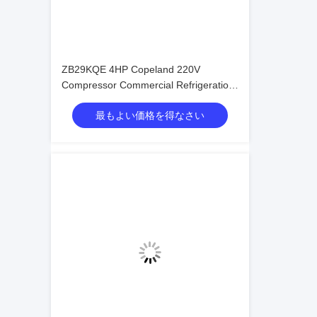
ZB29KQE 4HP Copeland 220V
Compressor Commercial Refrigeration
Condensing Unit air Cooled Condenser
最もよい価格を得なさい
Unit for Cold Room