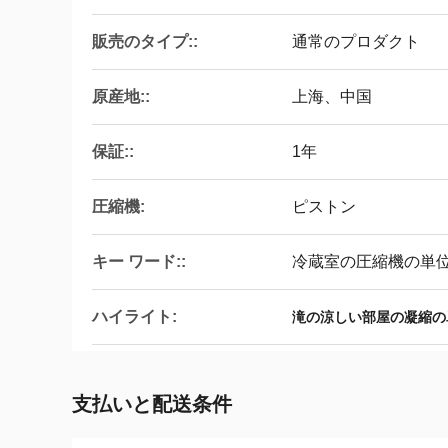
販売のタイプ::
通常のプロダクト
原産地::
上海、中国
保証::
1年
圧縮機:
ピストン
キー ワード::
冷蔵室の圧縮機の単
ハイライト:
滝の涼しい部屋の凝縮の
支払いと配送条件