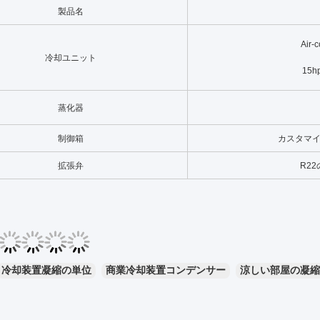
製品名
Air
冷却ユニット
15h
蒸化器
制御箱
カスタマ
拡張弁
R2
冷却装置凝縮の単位
商業冷却装置コンデンサー
涼しい部屋の凝縮