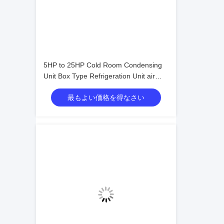
5HP to 25HP Cold Room Condensing
Unit Box Type Refrigeration Unit air
Cooled Condensing Low-noise
最もよい価格を得なさい
Refrigeration Unit