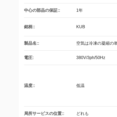
中心の部品の保証::
1年
銘柄::
KUB
製品名::
空気は冷凍の凝縮の
電圧:
380V/3ph/50Hz
温度::
低温
局所サービスの位置::
どれも