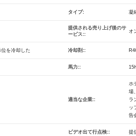
タイプ:
凝
提供される売り上げ後のサ
オ
ービス::
冷却剤::
単位を冷却した
R4
馬力::
15
ホ
場
適当な企業::
ラ
ッ
告
ビデオ出て行点検::
提