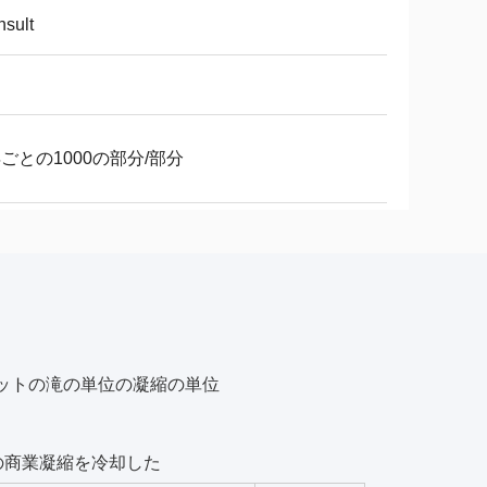
sult
年ごとの1000の部分/部分
ユニットの滝の単位の凝縮の単位
位の商業凝縮を冷却した