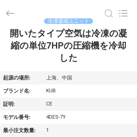
©
2018
-
2026
Shanghai KUB
冷凍凝縮ユニット
Refrigeration
Equipment
Co.,
開いたタイプ空気は冷凍の凝
家
Ltd..
All
Rights
縮の単位7HPの圧縮機を冷却
Reserved.
プ
した
ロ
ダ
起源の場所:
上海、中国
ク
KUB
ブランド名:
ト
CE
証明:
4DES-7Y
モデル番号:
VR
1
最小注文数量:
シ