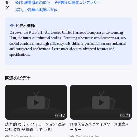
タ
#
冷却装置凝縮の単位
#
商業冷却装置コンデンサー
グ:
#
涼しい部屋の凝縮の単位
ビデオ説明:
Discover the KUB 5HP Air Cooled Chiller Hermetic Compressor Condensing
Unit, the future of industrial cooling. Featuring a hermetic scroll compressor, air-
cooled condenser, and high efficiency, this chiller is perfect for various industrial
and commercial applications. Learn more about its advanced features and
specifications.
関連のビデオ
00:17
00:20
効率 的 な 冷却 ソリューション: 産業
冷蔵保管カスタマイズソース強度メ
冷却 装置 が 動作 し て いる!
ーカー
Condensing Unit
Condensing Unit