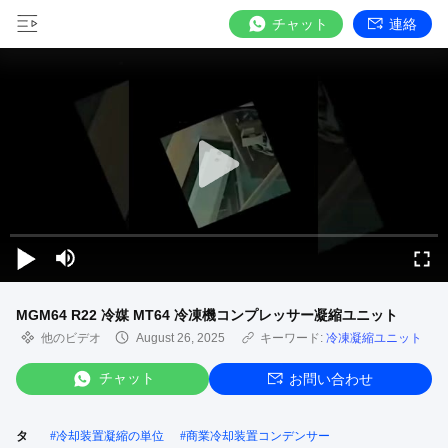
チャット
連絡
MGM64 R22 冷媒 MT64 冷凍機コンプレッサー凝縮ユニット
他のビデオ
August 26, 2025
キーワード:
冷凍凝縮ユニット
チャット
お問い合わせ
タ
#
冷却装置凝縮の単位
#
商業冷却装置コンデンサー