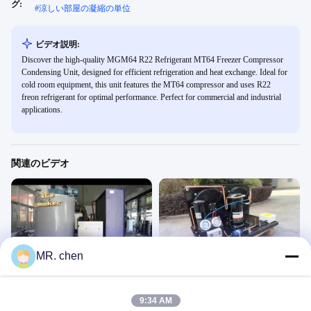
グ:
#
涼しい部屋の凝縮の単位
ビデオ説明:
Discover the high-quality MGM64 R22 Refrigerant MT64 Freezer Compressor
Condensing Unit, designed for efficient refrigeration and heat exchange. Ideal for
cold room equipment, this unit features the MT64 compressor and uses R22
freon refrigerant for optimal performance. Perfect for commercial and industrial
applications.
関連のビデオ
00:36
00:30
MR. chen
薄氷を作る機械
3HPの凝縮装置
氷メーカー
Condensing Unit
May 17, 2024
December 06, 2023
9:34 AM